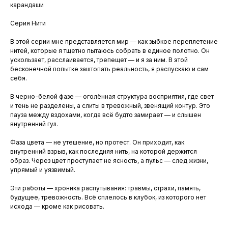
карандаши
Серия Нити
В этой серии мне представляется мир — как зыбкое переплетение
нитей, которые я тщетно пытаюсь собрать в единое полотно. Он
ускользает, расслаивается, трепещет — и я за ним. В этой
бесконечной попытке заштопать реальность, я распускаю и сам
себя.
В черно-белой фазе — оголённая структура восприятия, где свет
и тень не разделены, а слиты в тревожный, звенящий контур. Это
пауза между вздохами, когда всё будто замирает — и слышен
внутренний гул.
Фаза цвета — не утешение, но протест. Он приходит, как
внутренний взрыв, как последняя нить, на которой держится
образ. Через цвет проступает не ясность, а пульс — след жизни,
упрямый и уязвимый.
Эти работы — хроника распутывания: травмы, страхи, память,
будущее, тревожность. Всё сплелось в клубок, из которого нет
исхода — кроме как рисовать.