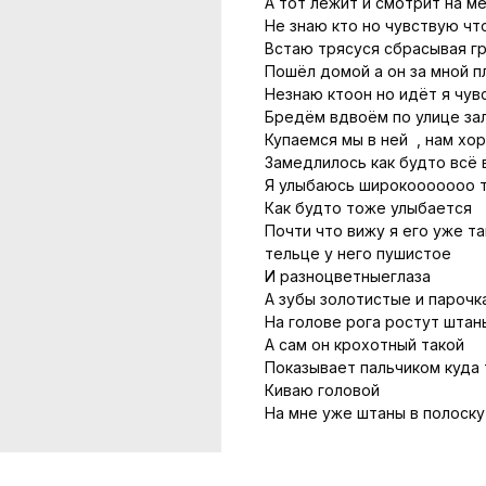
А тот лежит и смотрит на м
Не знаю кто но чувствую чт
Встаю трясуся сбрасывая г
Пошёл домой а он за мной п
Незнаю ктоон но идёт я чув
Бредём вдвоём по улице за
Купаемся мы в ней , нам хо
Замедлилось как будто всё 
Я улыбаюсь широкооооооо т
Как будто тоже улыбается
Почти что вижу я его уже т
тельце у него пушистое
И разноцветныеглаза
А зубы золотистые и парочк
На голове рога ростут штан
А сам он крохотный такой
Показывает пальчиком куда 
Киваю головой
На мне уже штаны в полоску