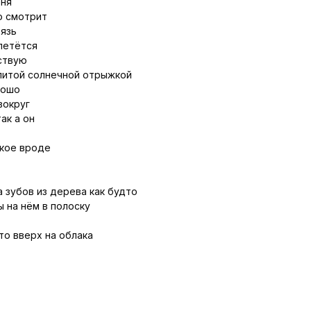
еня
о смотрит
рязь
летётся
ствую
литой солнечной отрыжкой
рошо
вокруг
ак а он
акое вроде
а зубов из дерева как будто
ы на нём в полоску
то вверх на облака